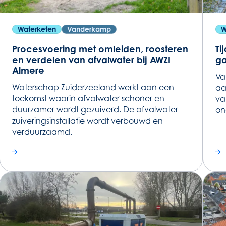
Waterketen
Vanderkamp
W
Procesvoering met omleiden, roosteren
Ti
en verdelen van afvalwater bij AWZI
ga
Almere
Va
Waterschap Zuiderzeeland werkt aan een
aa
toekomst waarin afvalwater schoner en
va
duurzamer wordt gezuiverd. De afvalwater-
on
zuiveringsinstallatie wordt verbouwd en
verduurzaamd.