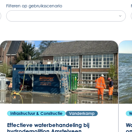
Filteren op gebruiksscenario
Infrastructuur & Constructie
Vanderkamp
W
Effectieve waterbehandeling bij
Wa
hydrodemolition Amstelveen
o