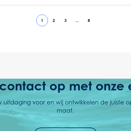
1
2
3
...
8
ontact op met onze 
 uitdaging voor en wij ontwikkelen de juiste o
maat.