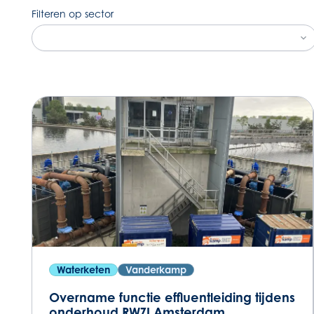
Filteren op sector
Waterketen
Vanderkamp
Overname functie effluentleiding tijdens
onderhoud RWZI Amsterdam