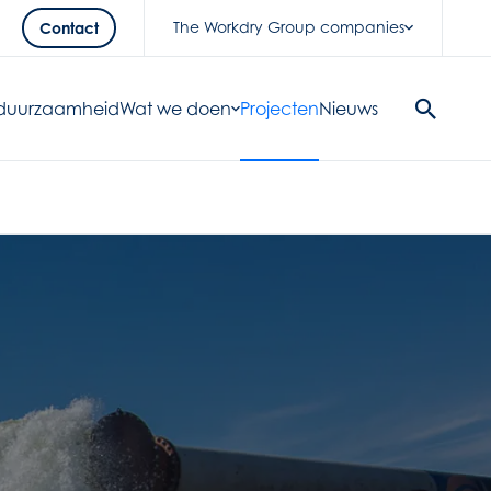
The Workdry Group companies
Contact
& duurzaamheid
Wat we doen
Projecten
Nieuws
Search
Button