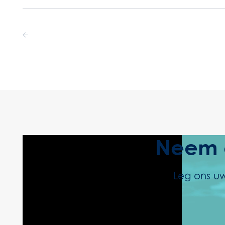
Neem c
Leg ons uw