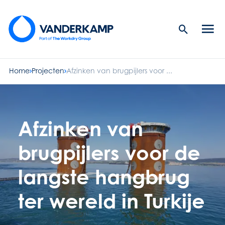
Search
Men
Button
butt
Home
Projecten
Afzinken van brugpijlers voor ...
Afzinken van
brugpijlers voor de
langste hangbrug
ter wereld in Turkije