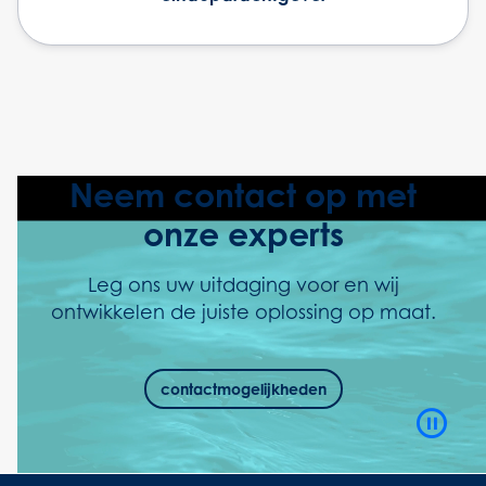
Neem contact op met
onze experts
Leg ons uw uitdaging voor en wij
ontwikkelen de juiste oplossing op maat.
contactmogelijkheden
Video
Playb
Contro