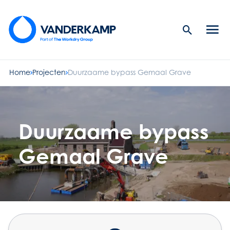
Search
Men
Button
butt
Home
Projecten
Duurzaame bypass Gemaal Grave
Duurzaame bypass
Gemaal Grave