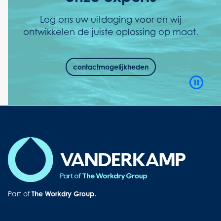
Leg ons uw uitdaging voor en wij
ontwikkelen de juiste oplossing op maat.
contactmogelijkheden
Video
Playb
Contro
Button
Part of
The Workdry Group.