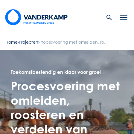
Search
Men
Button
butt
Home
Projecten
Procesvoering met omleiden, ro...
Toekomstbestendig en klaar voor groei
Procesvoering met
omleiden,
roosteren en
verdelen van