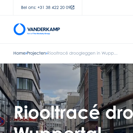
Bel ons: +31 38 422 20 09
Home
Projecten
Riooltracé droogleggen in Wupp...
Riooltracé dr