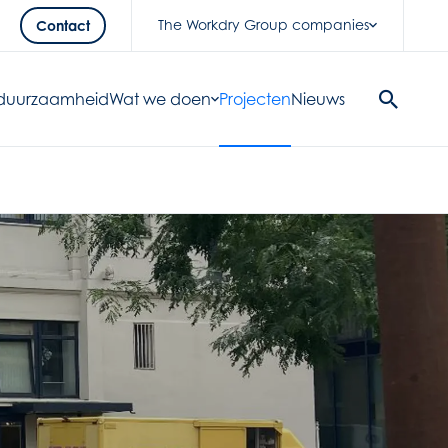
The Workdry Group companies
Contact
& duurzaamheid
Wat we doen
Projecten
Nieuws
Search
Button