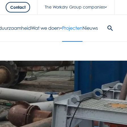
The Workdry Group companies
Contact
& duurzaamheid
Wat we doen
Projecten
Nieuws
Search
Button