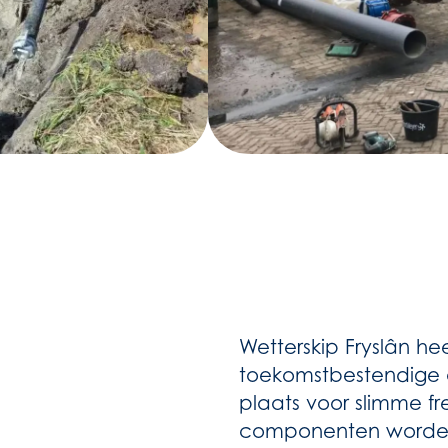
Wetterskip Fryslân h
toekomstbestendige o
plaats voor slimme f
componenten worden