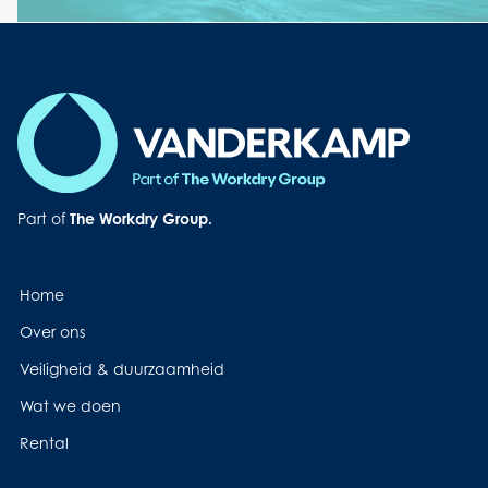
Playb
Contro
Button
Part of
The Workdry Group.
Home
Over ons
Veiligheid & duurzaamheid
Wat we doen
Rental