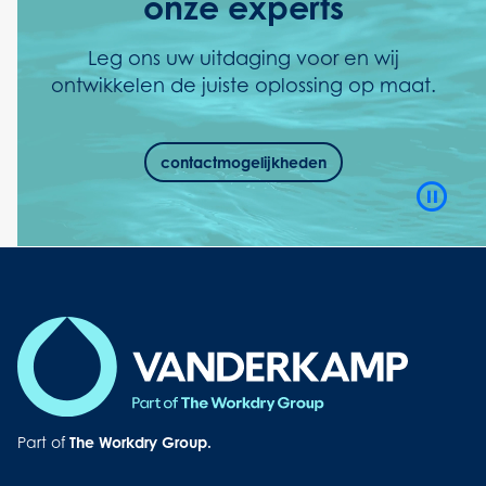
onze experts
Leg ons uw uitdaging voor en wij
ontwikkelen de juiste oplossing op maat.
contactmogelijkheden
Video
Playb
Contro
Button
Part of
The Workdry Group.