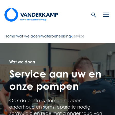
Search
Men
Button
butt
Home
Wat we doen
Waterbeheersing
Service
Wat we doen
Service aan uw en
onze pompen
Ook de beste systemen hebben
onderhoud en soms reparatie nodig.
Zorgvuldig en regelmatig onderhoud van