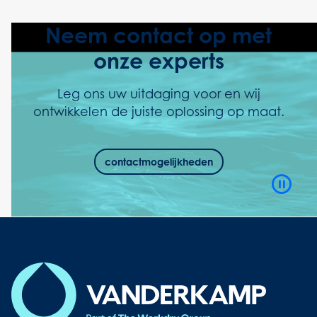
Neem contact op met
onze experts
Leg ons uw uitdaging voor en wij
ontwikkelen de juiste oplossing op maat.
contactmogelijkheden
Video
Playb
Contro
Button