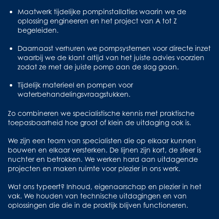
waar dat nodig is. Ons werk is werk met zichtbaar resultaat.
Veiligheid, kwaliteit en de impact op het milieu zijn geen
Werk waar je trots op kunt zijn.
Maatwerk tijdelijke pompinstallaties waarin we de
losse onderwerpen, maar vanzelfsprekende onderdelen van
oplossing engineeren en het project van A tot Z
elke oplossing die we realiseren. We doen ons werk met
Wat je bij ons vindt:
begeleiden.
vertrouwen en respect voor elkaar en met een duidelijke
- Vakmanschap en verantwoordelijkheid voor het geheel
focus op veiligheid, ondersteund door onze
Daarnaast verhuren we pompsystemen voor directe inzet
- Inhoudelijke zeggenschap over je werk
veiligheidsambassadeurs die collega’s helpen om bewust
waarbij we de klant altijd van het juiste advies voorzien
- Werken aan tijdelijke verhuur van wateroplossingen met
en veilig te werken.
zodat ze met de juiste pomp aan de slag gaan.
blijvende impact
- Een nuchtere en betrokken organisatie waar expertise telt
We werken doordacht, ook in kritische situaties. We denken
Tijdelijk materieel en pompen voor
- Veiligheid en kwaliteit als vaste basis
vooruit, zijn goed voorbereid en nemen
waterbehandelingsvraagstukken.
- Ruimte om je verder te ontwikkelen in je vak, door te
verantwoordelijkheid voor het geheel, van ontwerp tot
groeien
inbedrijfstelling en beheer. Daarbij zorgen we voor een
Zo combineren we specialistische kennis met praktische
werkomgeving waarin
iedereen veilig thuis komt
.
toepasbaarheid hoe groot of klein de uitdaging ook is.
Quote Arjan:
“We werken in een klein hecht team we zijn
meer dan collega's. We alles voor elkaar over en zo hoort
Samenwerking bij Vanderkamp is gebaseerd op
We zijn een team van specialisten die op elkaar kunnen
het!”
vakmanschap en
wederzijds vertrouwen
. We werken met
bouwen en elkaar versterken. De lijnen zijn kort, de sfeer is
elkaar en met klanten op basis van gelijkwaardigheid en
nuchter en betrokken. We werken hard aan uitdagende
Bij Vanderkamp investeren we in vakmanschap. Dat doen
effectieve communicatie
.
projecten en maken ruimte voor plezier in ons werk.
we door te leren in de praktijk, kennis te delen en
verantwoordelijkheid te nemen.
Kennis wordt gedeeld, ideeën krijgen ruimte en
Wat ons typeert? Inhoud, eigenaarschap en plezier in het
vraagstukken worden samen opgelost. Sterke oplossingen
vak. We houden van technische uitdagingen en van
ontstaan wanneer expertise en ervaring samenkomen, altijd
oplossingen die die in de praktijk blijven functioneren.
met
aandacht voor toekomstige generaties
, zodat wat wij