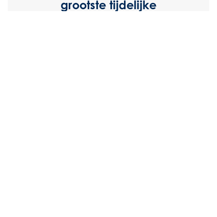
grootste tijdelijke
watervoorzieningen van
Nederland geplaatst. Achteraf
besefte ik pas dat ik aan zo’n
belangrijk project heb
meegewerkt."
Roy Visscher
Technician