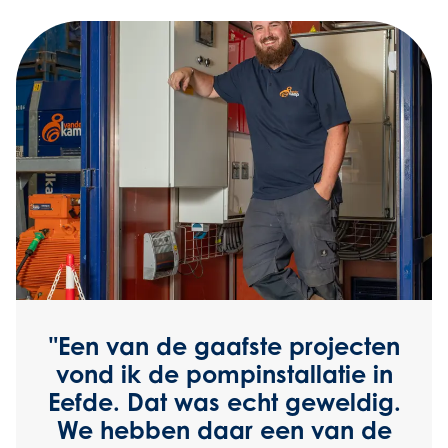
zijn
wer
ee
gli
"Een van de gaafste projecten
vond ik de pompinstallatie in
Eefde. Dat was echt geweldig.
We hebben daar een van de