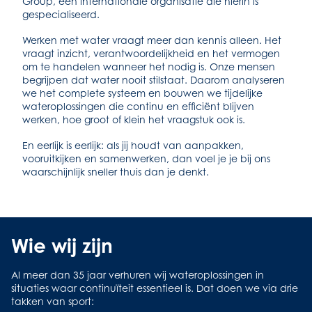
Group, een internationale organisatie die hierin is
gespecialiseerd.
Werken met water vraagt meer dan kennis alleen. Het
vraagt inzicht, verantwoordelijkheid en het vermogen
om te handelen wanneer het nodig is. Onze mensen
begrijpen dat water nooit stilstaat. Daarom analyseren
we het complete systeem en bouwen we tijdelijke
wateroplossingen die continu en efficiënt blijven
werken, hoe groot of klein het vraagstuk ook is.
En eerlijk is eerlijk: als jij houdt van aanpakken,
vooruitkijken en samenwerken, dan voel je je bij ons
waarschijnlijk sneller thuis dan je denkt.
Wie wij zijn
Hoe wij werken
Werken met een glimlach
Al meer dan 35 jaar verhuren wij wateroplossingen in
Bij Vanderkamp werken mensen die begrijpen wat er
Werken bij Vanderkamp betekent verantwoordelijkheid
situaties waar continuïteit essentieel is. Dat doen we via drie
technisch en operationeel speelt, en die samen
nemen voor het geheel. Je krijgt de ruimte om mee te
takken van sport:
verantwoordelijk zijn voor goede en veilige oplossingen.
denken, beslissingen te nemen en je expertise in te zetten