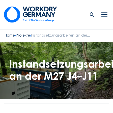
Search
Men
Button
butt
Home
Projekte
Instandsetzungsarbeiten an der...
Instandsetzungsarbe
an der M27 J4–J11