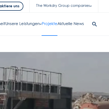
The Workdry Group companies
aktiere uns
eit
Unsere Leistungen
Projekte
Aktuelle News
Search
Button