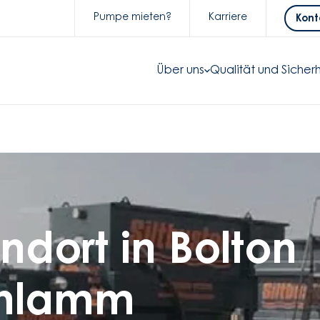
Pumpe mieten?
Karriere
Kont
Über uns
Qualität und Sicherh
ndort in Bolton
chlamm