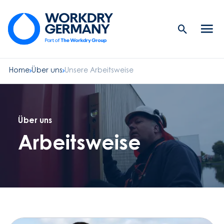
Search
Men
Button
butt
Home
Über uns
Unsere Arbeitsweise
Über uns
Arbeitsweise