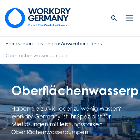
Search
Men
Button
butt
Home
Unsere Leistungen
Wasserüberleitung
Oberflächenwasserpumpen
Oberflächenwasser
Haben Sie zu viel oder zu wenig Wasser?
Workdry Germany ist Ihr Spezialist für
Mietlösungen mit leistungsstarken
Oberflächenwasserpumpen.