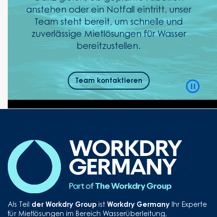
anstehen oder ein Notfall eintritt, unser
Team steht bereit, um schnelle und
zuverlässige Mietlösungen für Wasser
bereitzustellen.
Team kontaktieren
Video
Playb
Contro
Button
der Workdry Group
Workdry Germany
Als Teil
ist
Ihr Experte
für Mietlösungen im Bereich Wasserüberleitung,